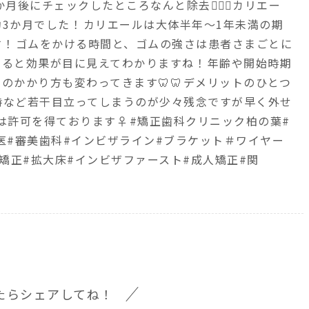
か月後にチェックしたところなんと除去へ🏻🏻カリエー
3か月でした！⁡カリエールは大体半年〜1年未満の期
！⁡ゴムをかける時間と、ゴムの強さは患者さまごとに
ると効果が目に見えてわかりますね！⁡年齢や開始時期
かかり方も変わってきます🦷🦷⁡デメリットのひとつ
時など若干目立ってしまうのが少々残念ですが早く外せ
は許可を得ております‍♀️⁡#矯正歯科クリニック柏の葉#
医#審美歯科#インビザライン#ブラケット＃ワイヤー
矯正#拡大床#インビザファースト#成人矯正#関
たらシェアしてね！