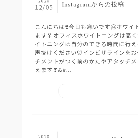
2020
Instagramからの投稿
12/05
こんにちは❣️ 今日も寒いです🥶 ホワ
ます‍♀️️ オフィスホワイトニングは
イトニングは自分のできる時間に 行え
声掛けください🦷 インビザラインを
チメントが つく前のかたやアタッチメ
えます❣&#...
2020