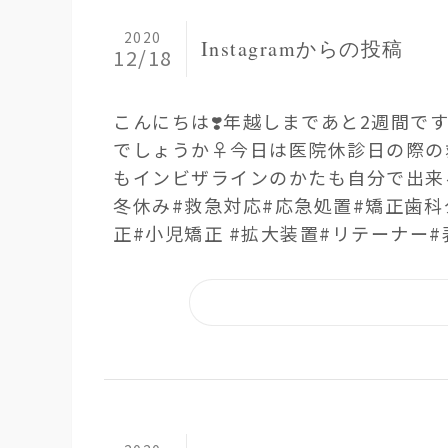
2020
Instagramからの投稿
12/18
こんにちは❣️ 年越しまであと2週間で
でしょうか‍♀️ 今日は医院休診日の際
もインビザラインのかたも 自分で出来る応急
冬休み#救急対応#応急処置 #矯正歯科
正 #小児矯正 #拡大装置#リテーナー #表