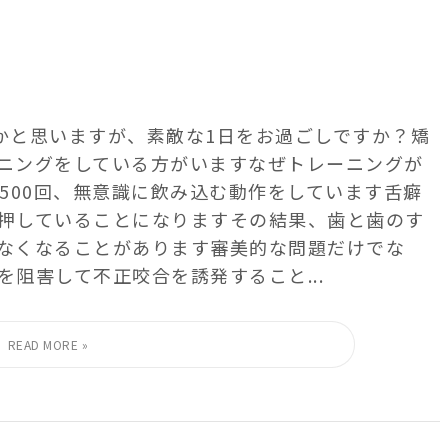
多いかと思いますが、素敵な1日をお過ごしですか？ 矯
ングをしている方がいます️ なぜトレーニングが
500回、無意識に飲み込む動作をしています️ 舌癖
押していることになりますその結果、歯と歯のす
なくなることがあります 審美的な問題だけでな
阻害して不正咬合を誘発すること...