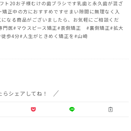
タフト20お子様むけの歯ブラシです乳歯と永久歯が混ざ
ヤー矯正中の方におすすめですせまい隙間に無理なく入
気になる商品がございましたら、お気軽にご相談くだ
正専門医#マウスピース矯正#表側矯正 #裏側矯正#拡大
#徒歩4分#人生がときめく矯正を#山崎
たらシェアしてね！