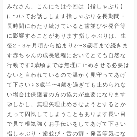
みなさん、こんにちは今回は【指しゃぶり】
についてお話しします指しゃぶりを長期間・
長時間にわたり続けていると歯並びや発音等
に影響することがあります⁡指しゃぶりは、生
後2・3ヶ月頃から始まり2〜3歳頃まで続きま
す️赤ちゃんの成長過程においてとても自然な
行動です3歳頃までは無理に止めさせる必要は
ないと言われているので温かく見守ってあげ
て下さい‍♀️⁡3歳半〜4歳を過ぎても止められな
い場合は保護者の方の協力が重要になります
🤝しかし、無理矢理止めさせようとするとか
えって固執してしまうこともあります長い目
で見て根気強くお手伝いをしてあげて下さい⁡
指しゃぶり・歯並び・舌の癖・発音等気にな